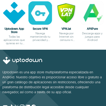
Uptodown App
Secure VPN
VPN.lat
APKPure
Store
Navega
Navega por
Descarga apps y
Todas las
manteniendo tu
Internet sin
juegos para
aplicaciones que
privacidad y
censura ni
Android
quieras en tu
anonimato
bloqueos
terminal Android
Uptodown es una app store multiplataforma especializada en
Android. Nuestro objetivo es proporcionar acceso libre y gratuito a
un gran catálogo de aplicaciones sin restricciones, ofreciendo una
plataforma de distribución legal accesible desde cualquier
navegador, así como a través de su app oficial.