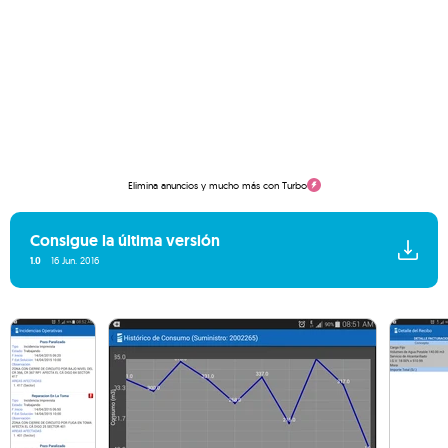
Elimina anuncios y mucho más con Turbo
Consigue la última versión
1.0
16 Jun. 2016