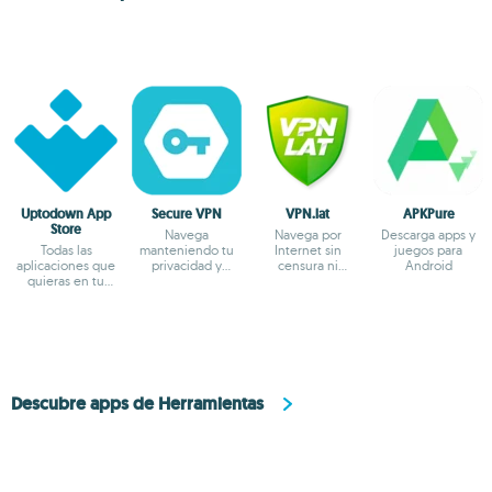
Uptodown App
Secure VPN
VPN.lat
APKPure
Store
Navega
Navega por
Descarga apps y
Todas las
manteniendo tu
Internet sin
juegos para
aplicaciones que
privacidad y
censura ni
Android
quieras en tu
anonimato
bloqueos
terminal Android
Descubre apps de Herramientas