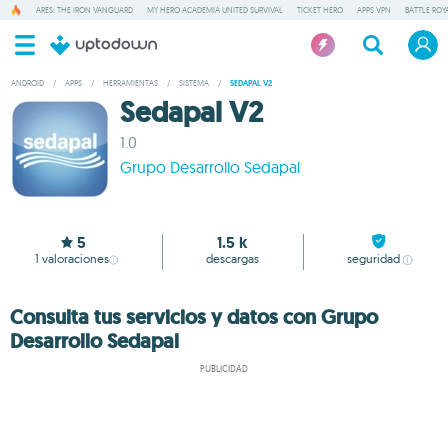
ARES: THE IRON VANGUARD
MY HERO ACADEMIA UNITED SURVIVAL
TICKET HERO
APPS VPN
BATTLE ROY
ANDROID
/
APPS
/
HERRAMIENTAS
/
SISTEMA
/
SEDAPAL V2
Sedapal V2
1.0
Grupo Desarrollo Sedapal
5
1.5 k
1
valoraciones
descargas
seguridad
Consulta tus servicios y datos con Grupo
Desarrollo Sedapal
PUBLICIDAD