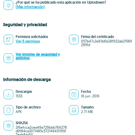
¿Por qué se ha publicado esta aplicación en Uptodown?
(Más información)
Seguridad y privacidad
Permisos solicitados
Firma del certificado
Ver 6 permisos
057b47c2e61b6b28f922ab21589
295fd
Ver informe de seguridad y
antivirus
Información de descarga
Descargas
Fecha
1533
16 jun. 2016
Tipo de archivo
Tamaño
APK
2.71 MB
SHA256
2f6efcca2cea49a729bbb766278
d0f84ca3071485c572149431195f
7eab8ad14